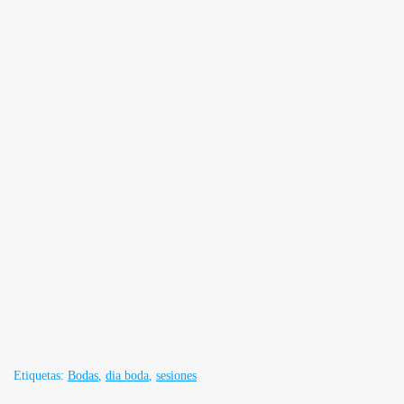
Etiquetas:
Bodas
,
dia boda
,
sesiones