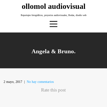
Skip
ollomol audiovisual
to
content
Reportajes fotográficos, proyectos audiovisuales, Bodas, diseño web
Angela & Bruno.
2 mayo, 2017
|
No hay comentarios
Rate this post