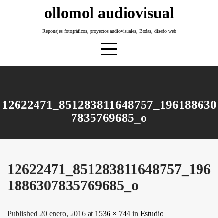
Skip
ollomol audiovisual
to
content
Reportajes fotográficos, proyectos audiovisuales, Bodas, diseño web
12622471_851283811648757_196188630
7835769685_o
12622471_851283811648757_196
1886307835769685_o
Published 20 enero, 2016 at
1536 × 744
in
Estudio