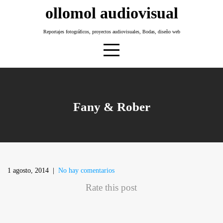
Skip
ollomol audiovisual
to
content
Reportajes fotográficos, proyectos audiovisuales, Bodas, diseño web
Fany & Rober
1 agosto, 2014
|
No hay comentarios
Rate this post