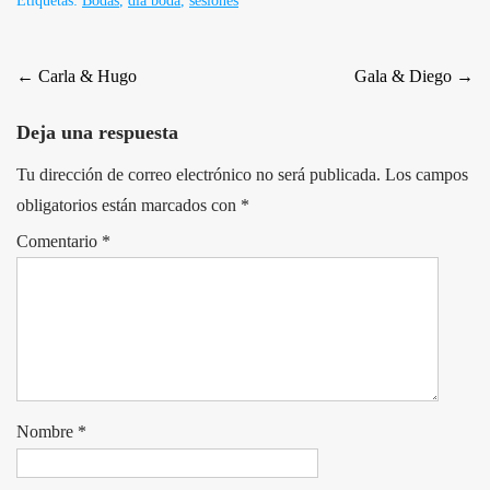
Etiquetas:
Bodas
,
dia boda
,
sesiones
Post
←
Carla & Hugo
Gala & Diego
→
navigation
Deja una respuesta
Tu dirección de correo electrónico no será publicada.
Los campos
obligatorios están marcados con
*
Comentario
*
Nombre
*