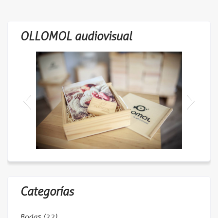
OLLOMOL audiovisual
27393527_10214016896069975_177
4298904_o
Categorías
Bodas
(22)