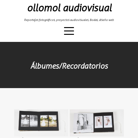
Skip
ollomol audiovisual
to
content
Reportajes fotográficos, proyectos audiovisuales, Bodas, diseño web
Álbumes/Recordatorios