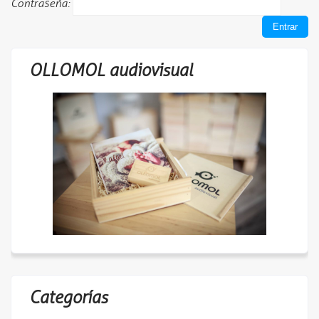
Contraseña:
OLLOMOL audiovisual
27393527_10214016896069975_177
4298904_o
Categorías