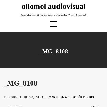
Skip
ollomol audiovisual
to
content
Reportajes fotográficos, proyectos audiovisuales, Bodas, diseño web
_MG_8108
_MG_8108
Published 11 marzo, 2019 at
1536 × 1024
in
Recién Nacido