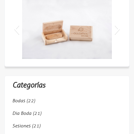
Cajas + Pendrive
Categorías
Bodas
(22)
Dia Boda
(21)
_177
Tarjetas de regalo
Tarjetas de regalo
Tarjetas de visita
Fundas DVD
Sesiones
(21)