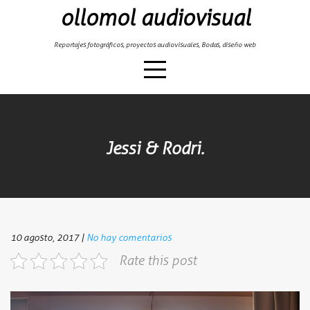
Skip
ollomol audiovisual
to
content
Reportajes fotográficos, proyectos audiovisuales, Bodas, diseño web
Jessi & Rodri.
10 agosto, 2017
|
No hay comentarios
Rate this post